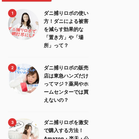
ダニ捕りロボの使い
1
方！ダニによる被害
を減らす効果的な
「置き方」や「場
所」って？
ダニ捕りロボの販売
2
店は東急ハンズだけ
ってマジ？薬局やホ
ームセンターでは買
えないの？
ダニ捕りロボを激安
3
で購入する方法！
Amazon・楽天・公