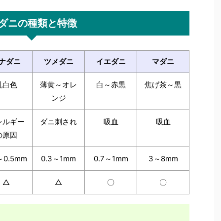
ダニの種類と特徴
ナダニ
ツメダニ
イエダニ
マダニ
乳白色
薄黄～オレ
白～赤黒
焦げ茶～黒
ンジ
レルギー
ダニ刺され
吸血
吸血
の原因
～0.5mm
0.3～1mm
0.7～1mm
3～8mm
△
△
〇
〇